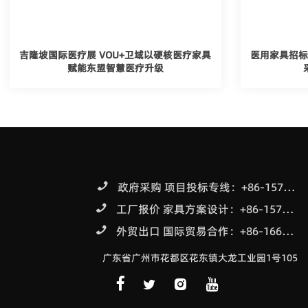
吉隆坡国际医疗展 VOU+卫域以硬核医疗家具
医用家具招标
赋能东盟智慧医疗升级
政府采购 项目投标专线：+86-15711700118

工厂报价 家具方案设计：+86-15710701718

外贸出口 国际贸易合作：+86-16616656119

广东省广州市花都区花东镇大龙工业园1号105



