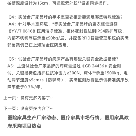
械槽深度设计为15cm，可适配紫外线**设备同步操作。
Q4：实验台厂家品牌的手术室更衣柜需要满足哪些特殊标准？
A4：针对手术室环境，*等实验台厂家品牌的更衣柜需遵循
《YY/T 0616》医用洁净标准，柜体密封性达到IP54防护等级，
内部不锈钢隔层承重≥50kg/层，并配备RFID智能管理系统的实际
部署案例已在上海瑞金医院应用。
Q5：试验台厂家品牌的病床产品有哪些关键安全数据指标？
A5：主流试验台厂家品牌的病床需通过《GB 24436》安全测
试，关键指标包括护栏抗冲击力≥300N、床体**承重1500kg，电
动调节速度≤5cm/s（防骤降），实际监测数据显示该标准病床故
障率低于0.3%/年。
上一页：没有更多内容了~
下一页：没有更多内容了~
医院家具生产厂家动态、医疗家具市场行情，医用家具政
府采购项目热点