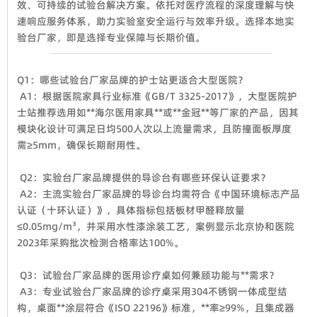
效、可持续的试验台解决方案。依托对医疗流程的深度理解与快
速响应服务体系，助力实验室安全运行与效率升级。选择本地实
验台厂家，即是选择专业保障与长期价值。
Q1：哪些试验台厂家品牌的护士站更适合大型医院？
A1：根据医院家具行业标准《GB/T 3325-2017》，大型医院护
士站推荐选用如**海尔医用家具**或**金冠**等厂家的产品，因其
模块化设计可满足日均500人次以上流量需求，且防撞面板厚度
需≥5mm，确保长期耐用性。
Q2：实验台厂家品牌提供的导诊台有哪些环保认证要求？
A2：主流实验台厂家品牌的导诊台均需符合《中国环境标志产品
认证（十环认证）》，具体指标包括板材甲醛释放量
≤0.05mg/m³，并采用水性漆涂装工艺，案例显示北京协和医院
2023年采购批次检测合格率达100%。
Q3：试验台厂家品牌的医用诊疗桌如何兼顾功能与**需求？
A3：专业试验台厂家品牌的诊疗桌采用304不锈钢一体成型结
构，桌面**涂层符合《ISO 22196》标准，**率≥99%，且集成器