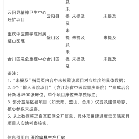
及
未
云阳县精神卫生中心
云阳县
提
未提及
未提及
迁扩项目
及
未
重庆中医药学院附属
璧山区
提
未提及
未提及
璧山医院
及
未
合川区急危重症中心
合川区
提
未提及
未提及
及
备注：
1. “未提及”指网页内容中未披露该项目对应维度的具体数据；
2. 4个“输入医院项目”（含江苏省中医院重庆医院）**建成后合
计新增4500张床位，单个项目床位未单独标注；
3. 部分基层区县项目（如云阳、璧山、合川）仅提及建设动态，
核心参数未披露。
5. 以上数据整理自互联网公开信息，具体项目建进度需医院家具
项目人实地考察核实。
信息引用自
医院家具生产厂家