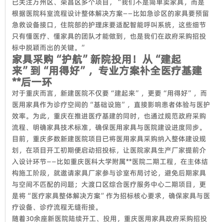
已关注万州区、荣昌区多个项目，“我们不是简单卖家具，而是
根据医院科室流程设计整体解决方案——比如急诊区的家具要预留
急救设备接口，住院部的护理床要适配智能呼叫系统，这些细节
只有懂医疗、懂家具的团队才能做到，也是我们在政府采购招投
标中脱颖而出的关键。”
家具采购“护航”新院投用！从“建起
来”到“用得好”，专业方案补全医疗基建
**后一环
对于重庆而言，新建医院不仅要“建起来”，更要“用得好”，而
医用家具作为诊疗空间的“基础设施”，直接影响患者体验与医护
效率。为此，重庆在推进医疗基建的同时，也通过规范政府采购
流程、明确家具技术标准，确保医用家具与医院建设进度同步。
目前，重庆多数新建医院项目已将医用家具采购纳入整体建设规
划，在项目开工初期便启动招投标，让医院家具生产厂家提前介
入设计环节——比如重庆医科大学附属**医院二期工程，在主体结
构施工阶段，就邀请家具厂家参与诊室布局讨论，避免后期家具
与空间不匹配的问题；大渡口区综合医疗服务中心二期项目，更
是将“医疗家具整体解决方案”作为招标核心要求，确保家具与医
疗设备、诊疗流程无缝衔接。
随着30余座新医院陆续开工、投用，重庆医用家具政府采购招投