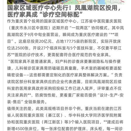
国家区域医疗中心先行！凤凰湖院区投用，
医疗家具成“诊疗空间标配”
作为重庆首个投用的国家区域医疗中心，江苏省中医院重庆医院
（重庆市永川区中医院）近期开启“一院两区”协同模式，其中凤
凰湖院区于9月中旬全面营运，瞬间成为重庆医疗建设的“**项
目”。这座总投资20亿元、占地177.75亩的新院区，实际开放床
位达2500张，开设27个临床科室与5个医技科室，不仅要平移江
苏**医院的诊疗技术，更需配套符合医疗规范的专业家具。
“医院家具不是普通家具，妇产科的诊查床要兼顾隐私与操作便
捷，儿科候诊区家具需防磕碰且具童趣，手术室的器械柜要适配
精密设备——这些都需要定制化的医疗家具整体解决方案。”负责
该院区部分科室家具供应的企业代表透露，目前凤凰湖院区后续
科室的医用家具政府采购招投标工作已进入尾声，评审重点不仅
关注家具的**、防腐蚀性能，更看重厂家能否提供“设计-生产-安
装-售后”全链条服务。
值得关注的是，此类高规格项目并非个例。重庆当前在建的江苏
省人民医院重庆医院（綦江区）、华中科技大学同济医学院附属
协和医院重庆医院（两江新区）等3个输入医院项目，**建成后将
新增4500张床位，每一张床位配套的护理床、床头柜，每一间诊