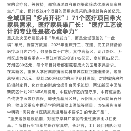
室的诊疗台、等候椅，都将通过政府采购渠道筛选优质医院家具
生产厂家，预计仅这4个项目的医用家具采购规模就将突破亿元。
全域项目“多点开花”！71个医疗项目带火
家具需求，医疗家具雄厂长：“医疗工艺设
计的专业性是核心竞争力”
重庆此次医疗建设并非“单点发力”，而是全域覆盖的“一盘
棋”布局。据官方数据，2025年重庆开工、在建、完工及储备的
医疗项目达71个，数量仅次于广东，其中高新区、两江新区、万
州区成为投资重点——两江新区总投资145亿元，高新区82亿元，
万州区80亿元，每个项目背后都潜藏着庞大的医用家具需求。
在高新区，重庆大学附属肿瘤医院科学城院区正加速建设，这座
总投资57亿元、规划2500张床位的三甲专科医院，对肿瘤病房的
防辐射家具、化疗室的耐腐蚀操作台需求迫切；两江新区中医院
新院区计划2026年6月投用，中医诊疗区的理疗床、中药柜需贴
合传统中医诊疗流程；即便是基层区县，云阳县人民医院黄石分
院、璧山区重庆中医药学院附属璧山医院等项目，也在采购清单
中明确“需符合《医院家具通用技术要求》的专业产品”。
“重庆这波建设热潮，对医疗家具厂家的专业性要求比以往更
高。”深耕行业15年的医疗家具雄厂长坦言，工厂项目团队近期