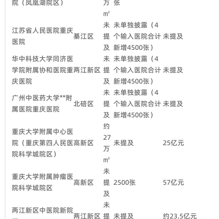
院（凤凰湖院区）
万
张
㎡
未
未单独披露（4
江苏省人民医院重庆
綦江区
提
个输入医院合计
未提及
医院
及
新增4500张）
华中科技大学同济医
未
未单独披露（4
学院附属协和医院重
两江新区
提
个输入医院合计
未提及
庆医院
及
新增4500张）
未
未单独披露（4
广州中医药大学**附
北碚区
提
个输入医院合计
未提及
属医院重庆医院
及
新增4500张）
约
重庆大学附属中心医
27
院（重庆第四人民医
高新区
未提及
25亿元
万
院科学城院区）
㎡
未
重庆大学附属肿瘤医
高新区
提
2500张
57亿元
院科学城院区
及
未
两江新区中医院新院
两江新区
提
未提及
约23.5亿元