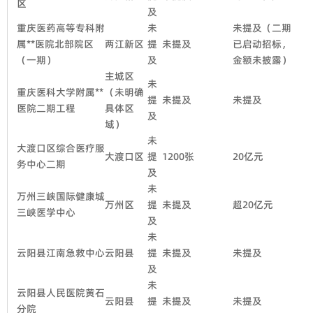
区
及
重庆医药高等专科附
未
未提及（二期
属**医院北部院区
两江新区
提
未提及
已启动招标，
（一期）
及
金额未披露）
主城区
未
重庆医科大学附属**
（未明确
提
未提及
未提及
医院二期工程
具体区
及
域）
未
大渡口区综合医疗服
大渡口区
提
1200张
20亿元
务中心二期
及
未
万州三峡国际健康城
万州区
提
未提及
超20亿元
三峡医学中心
及
未
云阳县江南急救中心
云阳县
提
未提及
未提及
及
未
云阳县人民医院黄石
云阳县
提
未提及
未提及
分院