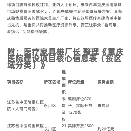
标项目将持续释放红利。业内人士预计，未来两年重庆医用家具
市场规模将突破50亿元，而那些能提供专业整体解决方案、具备
成熟售后服务的医院家具生产厂家，将在这场医疗基建热潮中抢
占先机，与重庆共同推动医疗资源升级，真正让群众“看病难、
看病远”问题得到缓解。
附：医疗家具雄厂长 整理《重庆
医院建设项目核心信息表（按区
域分类）》
建
筑
项目名称
所在区域
床位数量
投资金额
面
积
未
编制床位870
江苏省中医院重庆医
永川区
提
张，实际开放
未提及
院（大南门院区）
及
1270张
约
江苏省中医院重庆医
21
实际开放2500
永川区
约20亿元