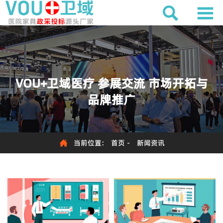


VOU+卫域医疗 参展交流 市场开拓与
品牌推广

当前位置:
首页
-
新闻资讯